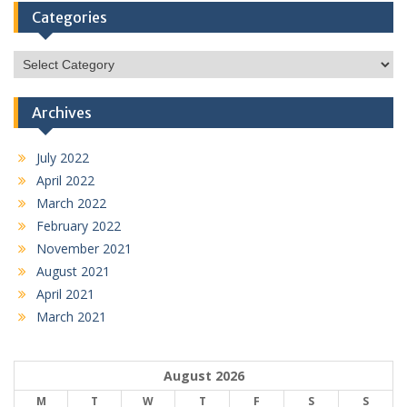
Categories
Categories
Archives
July 2022
April 2022
March 2022
February 2022
November 2021
August 2021
April 2021
March 2021
August 2026
M
T
W
T
F
S
S