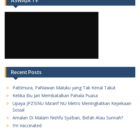
ASWAJA TV
Recent Posts
Pattimura, Pahlawan Maluku yang Tak Kenal Takut
Ketika Ibu Jari Membatalkan Pahala Puasa
Upaya JPZISNU Ma’arif NU Metro Meningkatkan Kepekaan
Sosial
Amalan Di Malam Nishfu Sya’ban, Bid’ah Atau Sunnah?
I’m Vaccinated