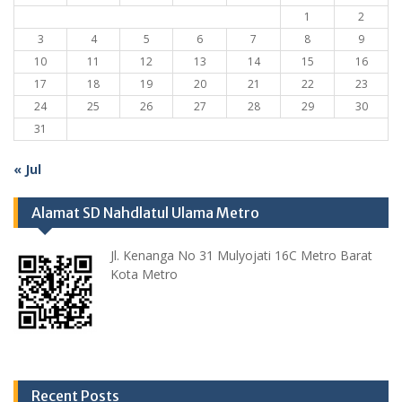
1
2
3
4
5
6
7
8
9
10
11
12
13
14
15
16
17
18
19
20
21
22
23
24
25
26
27
28
29
30
31
« Jul
Alamat SD Nahdlatul Ulama Metro
Jl. Kenanga No 31 Mulyojati 16C Metro Barat
Kota Metro
Recent Posts