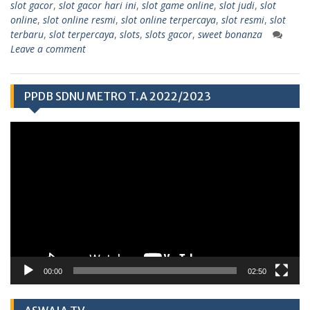
slot gacor
,
slot gacor hari ini
,
slot game online
,
slot judi
,
slot
online
,
slot online resmi
,
slot online terpercaya
,
slot resmi
,
slot
terbaru
,
slot terpercaya
,
slots
,
slots gacor
,
sweet bonanza
Leave a comment
PPDB SDNU METRO T.A 2022/2023
Video
Player
00:00
02:50