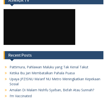
ASWAJA TV
Recent Posts
Pattimura, Pahlawan Maluku yang Tak Kenal Takut
Ketika Ibu Jari Membatalkan Pahala Puasa
Upaya JPZISNU Ma’arif NU Metro Meningkatkan Kepekaan
Sosial
Amalan Di Malam Nishfu Sya’ban, Bid’ah Atau Sunnah?
I’m Vaccinated