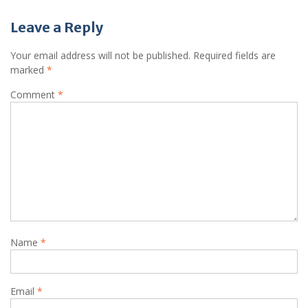
Leave a Reply
Your email address will not be published.
Required fields are
marked
*
Comment
*
Name
*
Email
*