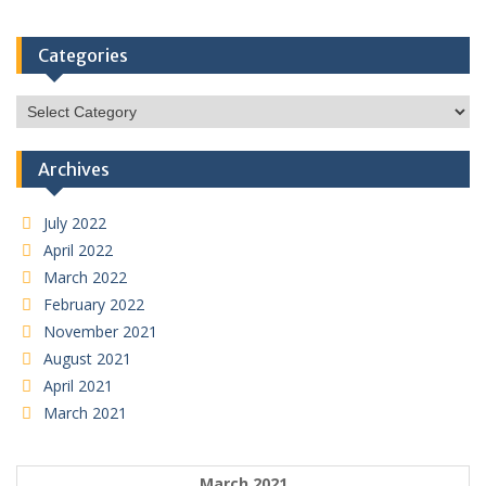
Categories
Categories
Archives
July 2022
April 2022
March 2022
February 2022
November 2021
August 2021
April 2021
March 2021
March 2021