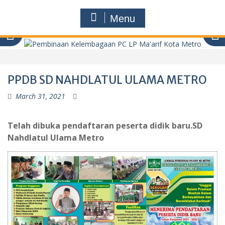
Menu
PPDB SD NAHDLATUL ULAMA METRO
March 31, 2021
Telah dibuka pendaftaran peserta didik baru.SD
Nahdlatul Ulama Metro