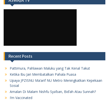
ASWAJA TV
Recent Posts
Pattimura, Pahlawan Maluku yang Tak Kenal Takut
Ketika Ibu Jari Membatalkan Pahala Puasa
Upaya JPZISNU Ma’arif NU Metro Meningkatkan Kepekaan
Sosial
Amalan Di Malam Nishfu Sya’ban, Bid’ah Atau Sunnah?
I’m Vaccinated