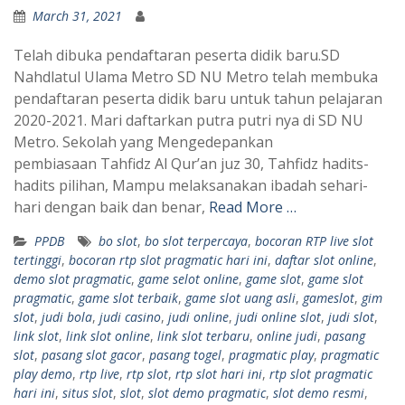
March 31, 2021
Telah dibuka pendaftaran peserta didik baru.SD
Nahdlatul Ulama Metro SD NU Metro telah membuka
pendaftaran peserta didik baru untuk tahun pelajaran
2020-2021. Mari daftarkan putra putri nya di SD NU
Metro. Sekolah yang Mengedepankan
pembiasaan Tahfidz Al Qur’an juz 30, Tahfidz hadits-
hadits pilihan, Mampu melaksanakan ibadah sehari-
hari dengan baik dan benar,
Read More …
PPDB
bo slot
,
bo slot terpercaya
,
bocoran RTP live slot
tertinggi
,
bocoran rtp slot pragmatic hari ini
,
daftar slot online
,
demo slot pragmatic
,
game selot online
,
game slot
,
game slot
pragmatic
,
game slot terbaik
,
game slot uang asli
,
gameslot
,
gim
slot
,
judi bola
,
judi casino
,
judi online
,
judi online slot
,
judi slot
,
link slot
,
link slot online
,
link slot terbaru
,
online judi
,
pasang
slot
,
pasang slot gacor
,
pasang togel
,
pragmatic play
,
pragmatic
play demo
,
rtp live
,
rtp slot
,
rtp slot hari ini
,
rtp slot pragmatic
hari ini
,
situs slot
,
slot
,
slot demo pragmatic
,
slot demo resmi
,