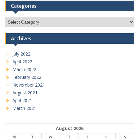
Categories
Categories
Archives
July 2022
April 2022
March 2022
February 2022
November 2021
August 2021
April 2021
March 2021
August 2026
M
T
W
T
F
S
S