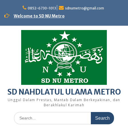
Skip
to
0852-6730-1013
sdnumetro@gmail.com
content
Welcome to SD NU Metro
SD NAHDLATUL ULAMA METRO
Unggul Dalam Prestas, Mantab Dalam Berkeyakinan, dan
Berakhlakul Karimah
Search
for: