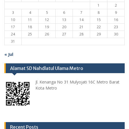
1
2
3
4
5
6
7
8
9
10
11
12
13
14
15
16
17
18
19
20
21
22
23
24
25
26
27
28
29
30
31
« Jul
Alamat SD Nahdlatul Ulama Metro
Jl. Kenanga No 31 Mulyojati 16C Metro Barat
Kota Metro
Recent Posts