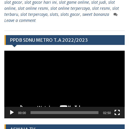
slot gacor
,
slot gacor hari ini
,
slot game online
,
slot judi
,
slot
online
,
slot online resmi
,
slot online terpercaya
,
slot resmi
,
slot
terbaru
,
slot terpercaya
,
slots
,
slots gacor
,
sweet bonanza
Leave a comment
PPDB SDNU METRO T.A 2022/2023
Video
Player
00:00
02:50