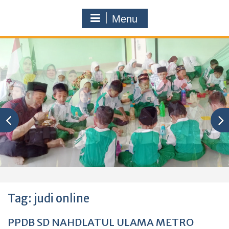
Menu
Tag:
judi online
PPDB SD NAHDLATUL ULAMA METRO