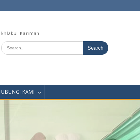
khlakul Karimah
Search
for:
HUBUNGI KAMI