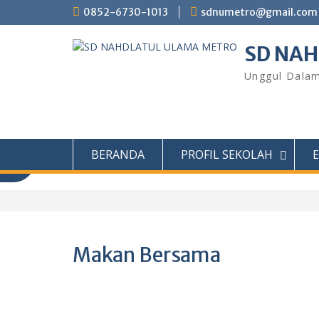
Skip
0852-6730-1013
sdnumetro@gmail.com
to
content
SD NA
Unggul Dalam
BERANDA
PROFIL SEKOLAH
Makan Bersama