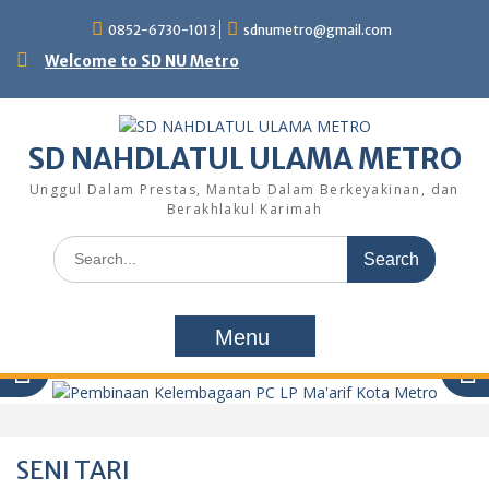
Skip
0852-6730-1013
sdnumetro@gmail.com
to
content
Welcome to SD NU Metro
SD NAHDLATUL ULAMA METRO
Unggul Dalam Prestas, Mantab Dalam Berkeyakinan, dan
Berakhlakul Karimah
Search
for:
Menu
SENI TARI