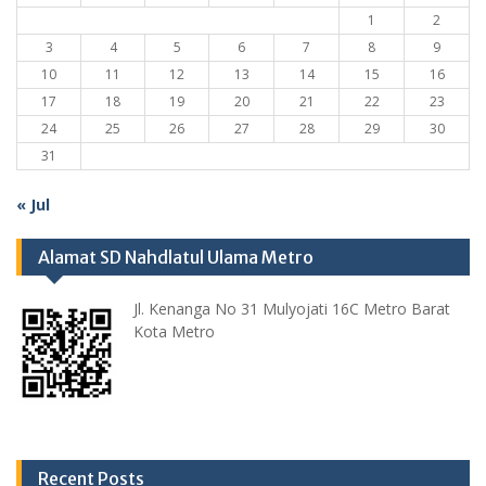
1
2
3
4
5
6
7
8
9
10
11
12
13
14
15
16
17
18
19
20
21
22
23
24
25
26
27
28
29
30
31
« Jul
Alamat SD Nahdlatul Ulama Metro
Jl. Kenanga No 31 Mulyojati 16C Metro Barat
Kota Metro
Recent Posts