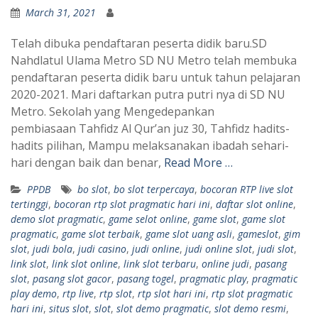
March 31, 2021
Telah dibuka pendaftaran peserta didik baru.SD
Nahdlatul Ulama Metro SD NU Metro telah membuka
pendaftaran peserta didik baru untuk tahun pelajaran
2020-2021. Mari daftarkan putra putri nya di SD NU
Metro. Sekolah yang Mengedepankan
pembiasaan Tahfidz Al Qur’an juz 30, Tahfidz hadits-
hadits pilihan, Mampu melaksanakan ibadah sehari-
hari dengan baik dan benar,
Read More …
PPDB
bo slot
,
bo slot terpercaya
,
bocoran RTP live slot
tertinggi
,
bocoran rtp slot pragmatic hari ini
,
daftar slot online
,
demo slot pragmatic
,
game selot online
,
game slot
,
game slot
pragmatic
,
game slot terbaik
,
game slot uang asli
,
gameslot
,
gim
slot
,
judi bola
,
judi casino
,
judi online
,
judi online slot
,
judi slot
,
link slot
,
link slot online
,
link slot terbaru
,
online judi
,
pasang
slot
,
pasang slot gacor
,
pasang togel
,
pragmatic play
,
pragmatic
play demo
,
rtp live
,
rtp slot
,
rtp slot hari ini
,
rtp slot pragmatic
hari ini
,
situs slot
,
slot
,
slot demo pragmatic
,
slot demo resmi
,