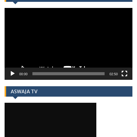
Video
Player
00:00
02:50
ASWAJA TV