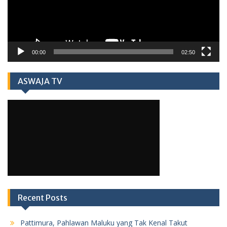
00:00
02:50
ASWAJA TV
Recent Posts
Pattimura, Pahlawan Maluku yang Tak Kenal Takut