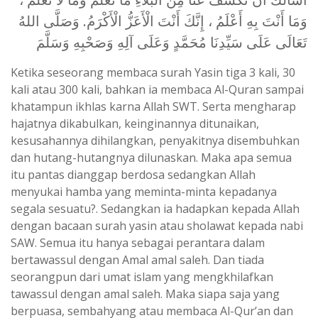
وَمَا أَنْتَ بِهِ أَعْلَمُ ، إِنَّكَ أَنْتَ الْأَعَزُّ الْأَكْرَمُ. وَصَلَّى اللهُ
تَعَالَى عَلَى سَيِّدِنَا مُحَمَّدٍ وَعَلَى آلِهِ وَصَحْبِهِ وَسَلَّمَ
Ketika seseorang membaca surah Yasin tiga 3 kali, 30
kali atau 300 kali, bahkan ia membaca Al-Quran sampai
khatampun ikhlas karna Allah SWT. Serta mengharap
hajatnya dikabulkan, keinginannya ditunaikan,
kesusahannya dihilangkan, penyakitnya disembuhkan
dan hutang-hutangnya dilunaskan. Maka apa semua
itu pantas dianggap berdosa sedangkan Allah
menyukai hamba yang meminta-minta kepadanya
segala sesuatu?. Sedangkan ia hadapkan kepada Allah
dengan bacaan surah yasin atau sholawat kepada nabi
SAW. Semua itu hanya sebagai perantara dalam
bertawassul dengan Amal amal saleh. Dan tiada
seorangpun dari umat islam yang mengkhilafkan
tawassul dengan amal saleh. Maka siapa saja yang
berpuasa, sembahyang atau membaca Al-Qur’an dan