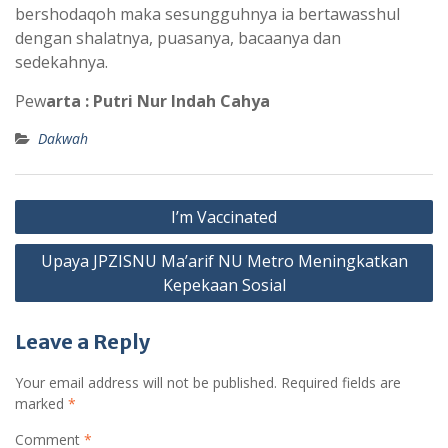
bershodaqoh maka sesungguhnya ia bertawasshul
dengan shalatnya, puasanya, bacaanya dan
sedekahnya.
Pew
arta : Putri Nur Indah Cahya
Dakwah
Post
I’m Vaccinated
navigation
Upaya JPZISNU Ma’arif NU Metro Meningkatkan
Kepekaan Sosial
Leave a Reply
Your email address will not be published.
Required fields are
marked
*
Comment
*