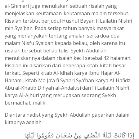
al-Ghimari juga menuliskan sebuah risalah yang
menjelaskan keutamaan-keutamaan malam tersebut.
Risalah tersbut berjudul Husnul Bayan fi Lailatin Nishfi
min Sya’ban. Pada setiap tahun banyak masyarakat
yang menanyakan tentang amalan serta doa-doa
malam Nisfu Sya’ban kepada beliau, oleh karena itu
risalah tersebut beliau tulis. Syekh Abdullah
menuliskannya dalam risalah kecil setebal 42 halaman.
Risalah ini disarikan dari beberapa kitab-kitab besar
terkait. Seperti kitab Al-Idhah karya Ibnu Hajar Al-
Haitami, kitab Ma Ja’a fi Syahri Sya’ban karya Al-Hafidz
Abu al-Khatib Dihyah al-Andalusi dan Fi Lailatin Nishfi
karya Al-Ajhuri yang merupakan seorang Syekh
bermadhab maliki.
Diantara hadist yang Syekh Abdullah paparkan dalam
kitabnya adalah
إِذَا كَانَتْ لَيْلَةُ النِّصْفِ مِنْ شَعْبَانَ فَقُومُوا لَيْلَهَا