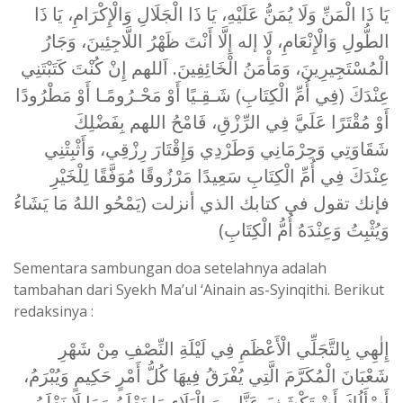
يَا ذَا الْمَنِّ وَلَا يُمَنُّ عَلَيْهِ، يَا ذَا الْجَلَالِ وَالْإِكْرَامِ، يَا ذَا
الطُّولِ وَالْإِنْعَامِ، لَا إله إِلَّا أَنْتَ ظَهْرُ اللَّاجِئِينَ، وَجَارُ
الْمُسْتَجِيرِينَ، وَمَأْمَنُ الْخَائِفِينَ. اَللهم إِنْ كُنْتَ كَتَبْتَنِي
عِنْدَكَ (فِي أُمِّ الْكِتَابِ) شَـقِـيًا أَوْ مَحْـرُومًـا أَوْ مَطْرُودًا
أَوْ مُقْتَرًا عَلَيَّ فِي الرِّزْقِ، فَامْحُ اللهم بِفَضْلِكَ
شَقَاوَتِي وَحِرْمَانِي وَطَرْدِي وَإِقْتَارَ رِزْقِي، وَأَثْبِتْنِي
عِنْدَكَ فِي أُمِّ الْكِتَابِ سَعِيدًا مَرْزُوقًا مُوَفَّقًا لِلْخَيْرِ
فإنك تقول في كتابك الذي أنزلت (يَمْحُو اللهُ مَا يَشَاءُ
وَيُثْبِتُ وَعِنْدَهُ أُمُّ الْكِتَابِ)
Sementara sambungan doa setelahnya adalah
tambahan dari Syekh Ma’ul ‘Ainain as-Syinqithi. Berikut
redaksinya :
إِلٰهِي بِالتَّجَلِّي الْأَعْظَمِ فِي لَيْلَةِ النِّصْفِ مِنْ شَهْرِ
شَعْبَانَ الْمُكَرَّمَ الَّتِي يُفْرَقُ فِيهَا كُلُّ أَمْرٍ حَكِيمٍ وَيُبْرَمُ،
أَسْأَلُكَ أَنْ تَكْشَفَ عَنَّا مِنَ الْبَلَاءِ مَا نَعْلَمُ وَمَا لَا نَعْلَمُ ،