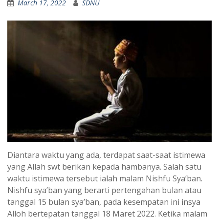
March 17, 2022
SDNU
Diantara waktu yang ada, terdapat saat-saat istimewa
yang Allah swt berikan kepada hambanya. Salah satu
waktu istimewa tersebut ialah malam Nishfu Sya’ban.
Nishfu sya’ban yang berarti pertengahan bulan atau
tanggal 15 bulan sya’ban, pada kesempatan ini insya
Alloh bertepatan tanggal 18 Maret 2022. Ketika malam