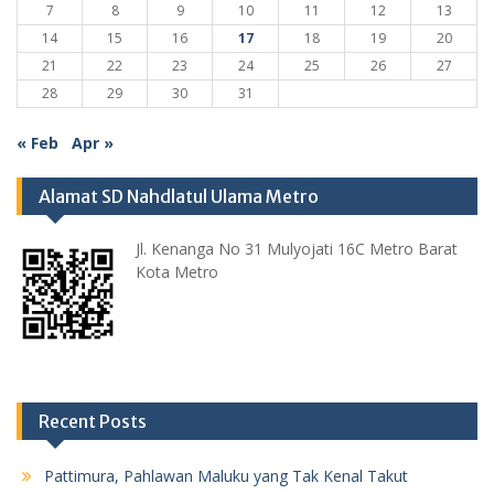
7
8
9
10
11
12
13
14
15
16
17
18
19
20
21
22
23
24
25
26
27
28
29
30
31
« Feb
Apr »
Alamat SD Nahdlatul Ulama Metro
Jl. Kenanga No 31 Mulyojati 16C Metro Barat
Kota Metro
Recent Posts
Pattimura, Pahlawan Maluku yang Tak Kenal Takut