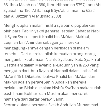
68, Ibnu Majah no 1380, Ibnu Hibban no 5757, Ibnu Abi
Syaibah no 150, Al Baihaqi fi Syu’ab al Iman no 6352,
dan Al Bazzar fi Al Musnad 2389)
Menghidupkan malam nishfu sya’ban dipopulerkan
oleh para Tabi’in yakni generasi setelah Sahabat Nabi
di Syam Syria, seperti Khalid bin Ma’dan, Makhul,
Luqman bin ‘Amir dan sebagainya, mereka
mengagungkannya dengan beribadah di malam
tersebut. Dari mereka inilah kemudian orang-orang
mengambil keutamaan Nishfu Sya’ban.” Kata Syaikh al-
Qasthalani dalam Mawahib al-Ladunniyah II/259 yang
mengutip dari Ibnu Rajab al-Hanbali dalam Lathaif al-
Ma’arif 151. Diketahui bahwa Khalid bin Ma’dan dan
Makhul adalah perawi Sahih. Andaikan mereka
melakukan Bidah di malam Nishfu Sya’ban maka sudah
pasti Imam Bukhari dan Muslim akan mencoret
namanya dari daftar perawi Sahih.
Seorang ulama bernama Syekh Abdullah Muhammad