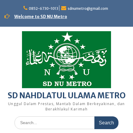
Skip
to
0852-6730-1013
sdnumetro@gmail.com
content
Welcome to SD NU Metro
SD NAHDLATUL ULAMA METRO
Unggul Dalam Prestas, Mantab Dalam Berkeyakinan, dan
Berakhlakul Karimah
Search
for: