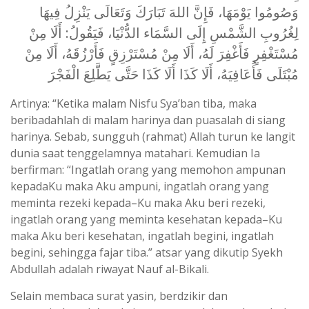
وَصُومُوا يَوْمَهَا، فَإِنَّ اللهَ تَبَارَكَ وَتَعَالَى يَنْزِلُ فِيهَا
لِغُرُوبِ الشَّمْسِ إِلَى السَّمَاء الدُّنْيَا، فَيَقُولُ: أَلَا مِنْ
مُسْتَغْفِرٍ فَأَغْفِرَ لَهُ، أَلَا مِنْ مُسْتَرْزِقٍ فَأَرْزُقَهُ، أَلَا مِنْ
مُبْتَلَى فَأُعَافِيَهُ، أَلَا كَذَا أَلَا كَذَا حَتَّى يَطَّلِعَ الْفَجْرَ
Artinya: “Ketika malam Nisfu Sya’ban tiba, maka
beribadahlah di malam harinya dan puasalah di siang
harinya. Sebab, sungguh (rahmat) Allah turun ke langit
dunia saat tenggelamnya matahari. Kemudian Ia
berfirman: “Ingatlah orang yang memohon ampunan
kepadaKu maka Aku ampuni, ingatlah orang yang
meminta rezeki kepada–Ku maka Aku beri rezeki,
ingatlah orang yang meminta kesehatan kepada–Ku
maka Aku beri kesehatan, ingatlah begini, ingatlah
begini, sehingga fajar tiba.” atsar yang dikutip Syekh
Abdullah adalah riwayat Nauf al-Bikali.
Selain membaca surat yasin, berdzikir dan