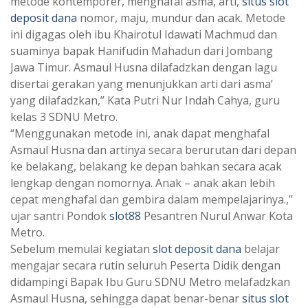
metode kontemporer, ‎menghafal asma, arti,
situs slot
deposit dana
nomor, maju, mundur dan acak. Metode
ini digagas oleh ibu Khairotul Idawati ‎Machmud dan
suaminya bapak Hanifudin Mahadun dari Jombang
Jawa Timur. Asmaul Husna dilafadzkan dengan lagu
disertai gerakan yang ‎menunjukkan arti dari asma’
yang dilafadzkan,” Kata Putri Nur Indah Cahya, guru
kelas 3 SDNU Metro.‎
“Menggunakan metode ini, anak dapat menghafal
Asmaul Husna dan artinya secara berurutan dari depan
ke ‎belakang, belakang ke depan bahkan secara acak
lengkap dengan nomornya. Anak – anak akan lebih
‎cepat menghafal dan gembira dalam mempelajarinya.,”
ujar santri Pondok
slot88
Pesantren Nurul Anwar Kota
Metro.
Sebelum memulai kegiatan
slot deposit dana
belajar
mengajar secara rutin seluruh Peserta Didik dengan
didampingi Bapak Ibu Guru SDNU Metro melafadzkan
Asmaul Husna, sehingga dapat benar-benar
situs slot