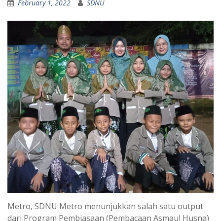
February 1, 2022
SDNU
Metro, SDNU Metro menunjukkan salah satu output
dari Program Pembiasaan (Pembacaan Asmaul Husna)