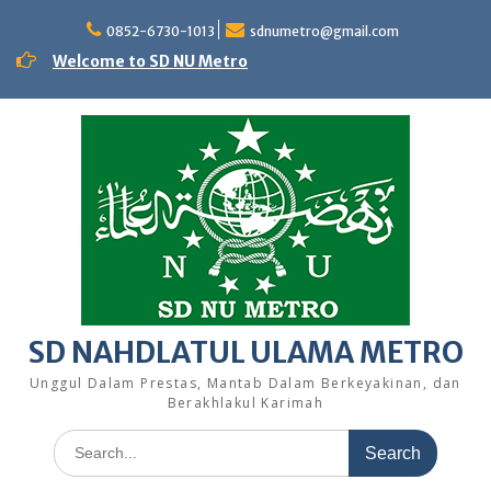
Skip
to
0852-6730-1013
sdnumetro@gmail.com
content
Welcome to SD NU Metro
SD NAHDLATUL ULAMA METRO
Unggul Dalam Prestas, Mantab Dalam Berkeyakinan, dan
Berakhlakul Karimah
Search
for: