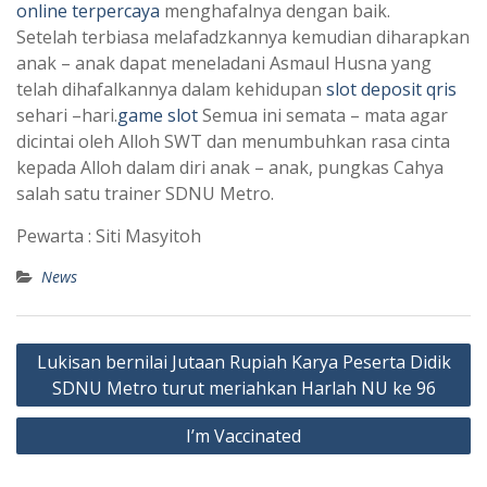
online terpercaya
menghafalnya dengan baik.
Setelah terbiasa melafadzkannya kemudian diharapkan
anak – anak dapat meneladani Asmaul Husna yang
telah dihafalkannya ‎dalam kehidupan
slot deposit qris
sehari –hari.
game slot
Semua ini semata – mata agar
dicintai oleh Alloh SWT dan ‎menumbuhkan rasa cinta
kepada Alloh dalam diri anak – anak, pungkas Cahya
salah satu trainer SDNU Metro.
Pewarta : Siti Masyitoh
News
Post
Lukisan bernilai Jutaan Rupiah Karya Peserta Didik
navigation
SDNU Metro turut meriahkan Harlah NU ke 96
I’m Vaccinated