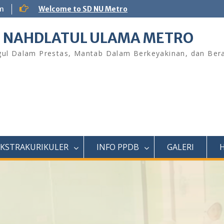
m
Welcome to SD NU Metro
 NAHDLATUL ULAMA METRO
ul Dalam Prestas, Mantab Dalam Berkeyakinan, dan Bera
EKSTRAKURIKULER
INFO PPDB
GALERI